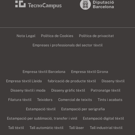
Nota Legal
Política de Cookies
Política de privacitat
Empreses i professionals del sector tèxtil
Empresa tèxtil Barcelona
Empresa tèxtil Girona
Empresa tèxtil Lleida
fabricació de producte tèxtil
Disseny tèxtil
Disseny tèxtil i moda
Disseny gràfic tèxtil
Patronatge tèxtil
Filatura tèxtil
Teixidors
Comercial de teixits
Tints i acabats
Estampació tèxtil
Estampació per serigrafia
Estampació per sublimació, transfer i vinil
Estampació digital tèxtil
Tall tèxtil
Tall automàtic tèxtil
Tall làser
Tall industrial tèxtil