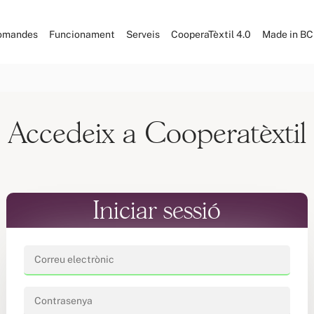
omandes
Funcionament
Serveis
CooperaTèxtil 4.0
Made in B
Accedeix a Cooperatèxtil
Iniciar sessió