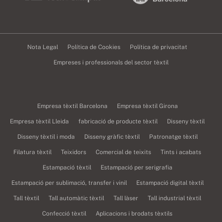
Nota Legal
Política de Cookies
Política de privacitat
Empreses i professionals del sector tèxtil
Empresa tèxtil Barcelona
Empresa tèxtil Girona
Empresa tèxtil Lleida
fabricació de producte tèxtil
Disseny tèxtil
Disseny tèxtil i moda
Disseny gràfic tèxtil
Patronatge tèxtil
Filatura tèxtil
Teixidors
Comercial de teixits
Tints i acabats
Estampació tèxtil
Estampació per serigrafia
Estampació per sublimació, transfer i vinil
Estampació digital tèxtil
Tall tèxtil
Tall automàtic tèxtil
Tall làser
Tall industrial tèxtil
Confecció tèxtil
Aplicacions i brodats tèxtils