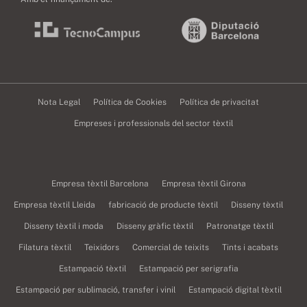
Nota Legal
Política de Cookies
Política de privacitat
Empreses i professionals del sector tèxtil
Empresa tèxtil Barcelona
Empresa tèxtil Girona
Empresa tèxtil Lleida
fabricació de producte tèxtil
Disseny tèxtil
Disseny tèxtil i moda
Disseny gràfic tèxtil
Patronatge tèxtil
Filatura tèxtil
Teixidors
Comercial de teixits
Tints i acabats
Estampació tèxtil
Estampació per serigrafia
Estampació per sublimació, transfer i vinil
Estampació digital tèxtil