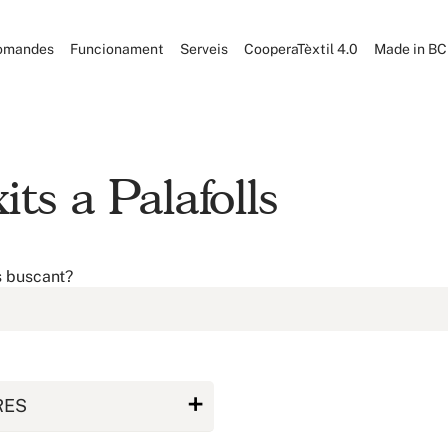
omandes
Funcionament
Serveis
CooperaTèxtil 4.0
Made in B
ts a Palafolls
s buscant?
RES