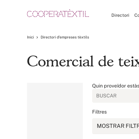
Directori
C
Inici
Directori d’empreses tèxtils
Comercial de teixi
Quin proveïdor està
Filtres
MOSTRAR FILT