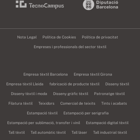
Nota Legal
Política de Cookies
Política de privacitat
Empreses i professionals del sector tèxtil
Empresa tèxtil Barcelona
Empresa tèxtil Girona
Empresa tèxtil Lleida
fabricació de producte tèxtil
Disseny tèxtil
Disseny tèxtil i moda
Disseny gràfic tèxtil
Patronatge tèxtil
Filatura tèxtil
Teixidors
Comercial de teixits
Tints i acabats
Estampació tèxtil
Estampació per serigrafia
Estampació per sublimació, transfer i vinil
Estampació digital tèxtil
Tall tèxtil
Tall automàtic tèxtil
Tall làser
Tall industrial tèxtil