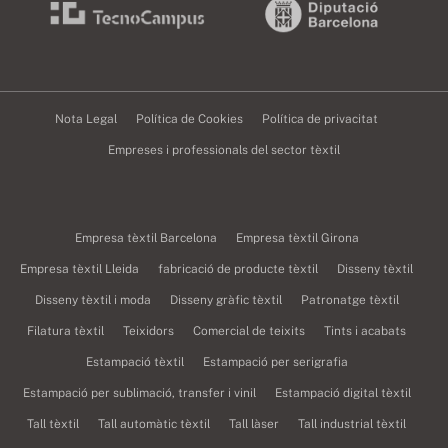
Nota Legal
Política de Cookies
Política de privacitat
Empreses i professionals del sector tèxtil
Empresa tèxtil Barcelona
Empresa tèxtil Girona
Empresa tèxtil Lleida
fabricació de producte tèxtil
Disseny tèxtil
Disseny tèxtil i moda
Disseny gràfic tèxtil
Patronatge tèxtil
Filatura tèxtil
Teixidors
Comercial de teixits
Tints i acabats
Estampació tèxtil
Estampació per serigrafia
Estampació per sublimació, transfer i vinil
Estampació digital tèxtil
Tall tèxtil
Tall automàtic tèxtil
Tall làser
Tall industrial tèxtil