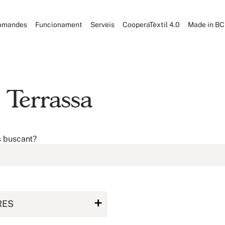
omandes
Funcionament
Serveis
CooperaTèxtil 4.0
Made in B
a Terrassa
s buscant?
RES