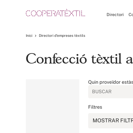
Directori
C
Inici
Directori d’empreses tèxtils
Confecció tèxtil 
Quin proveïdor està
Filtres
MOSTRAR FILT