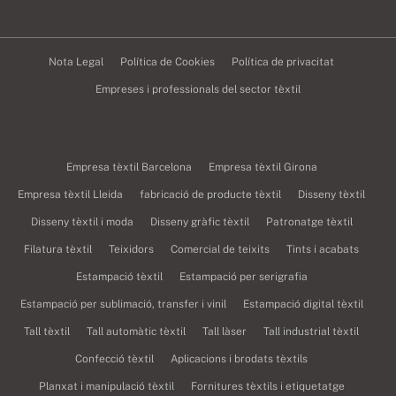
Nota Legal
Política de Cookies
Política de privacitat
Empreses i professionals del sector tèxtil
Empresa tèxtil Barcelona
Empresa tèxtil Girona
Empresa tèxtil Lleida
fabricació de producte tèxtil
Disseny tèxtil
Disseny tèxtil i moda
Disseny gràfic tèxtil
Patronatge tèxtil
Filatura tèxtil
Teixidors
Comercial de teixits
Tints i acabats
Estampació tèxtil
Estampació per serigrafia
Estampació per sublimació, transfer i vinil
Estampació digital tèxtil
Tall tèxtil
Tall automàtic tèxtil
Tall làser
Tall industrial tèxtil
Confecció tèxtil
Aplicacions i brodats tèxtils
Planxat i manipulació tèxtil
Fornitures tèxtils i etiquetatge