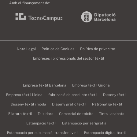
Amb el finançament de:
Nota Legal
Política de Cookies
Política de privacitat
Empreses i professionals del sector tèxtil
Empresa tèxtil Barcelona
Empresa tèxtil Girona
Empresa tèxtil Lleida
fabricació de producte tèxtil
Disseny tèxtil
Disseny tèxtil i moda
Disseny gràfic tèxtil
Patronatge tèxtil
Filatura tèxtil
Teixidors
Comercial de teixits
Tints i acabats
Estampació tèxtil
Estampació per serigrafia
Estampació per sublimació, transfer i vinil
Estampació digital tèxtil