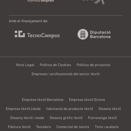
Amb el finançament de:
Nota Legal
Política de Cookies
Política de privacitat
Empreses i professionals del sector tèxtil
Empresa tèxtil Barcelona
Empresa tèxtil Girona
Empresa tèxtil Lleida
fabricació de producte tèxtil
Disseny tèxtil
Disseny tèxtil i moda
Disseny gràfic tèxtil
Patronatge tèxtil
Filatura tèxtil
Teixidors
Comercial de teixits
Tints i acabats