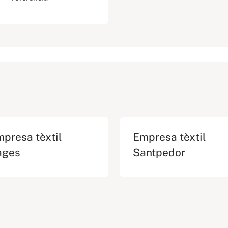
presa tèxtil
Empresa tèxtil
ages
Santpedor