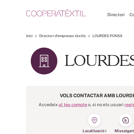
Directori
C
Inici
Directori d’empreses tèxtils
LOURDES PONSÀ
LOURDES
VOLS CONTACTAR AMB LOURD
Accedeix
al teu compte
o, si no ets usuari
regi
Localització i
Missatger