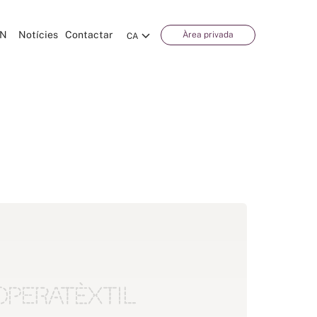
CN
Notícies
Contactar
Àrea privada
CA