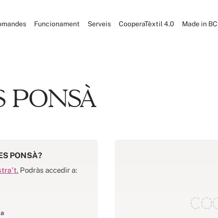
omandes
Funcionament
Serveis
CooperaTèxtil 4.0
Made in B
 PONSÀ
ES PONSÀ?
stra’t.
Podràs accedir a:
ia