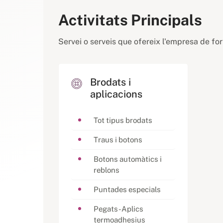
Activitats Principals
Servei o serveis que ofereix l'empresa de fo
Brodats i
aplicacions
Tot tipus brodats
Traus i botons
Botons automàtics i
reblons
Puntades especials
Pegats-Aplics
termoadhesius