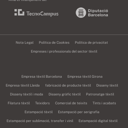
Nota Legal
Política de Cookies
Política de privacitat
Empreses i professionals del sector tèxtil
Empresa tèxtil Barcelona
Empresa tèxtil Girona
Empresa tèxtil Lleida
fabricació de producte tèxtil
Disseny tèxtil
Disseny tèxtil i moda
Disseny gràfic tèxtil
Patronatge tèxtil
Filatura tèxtil
Teixidors
Comercial de teixits
Tints i acabats
Estampació tèxtil
Estampació per serigrafia
Estampació per sublimació, transfer i vinil
Estampació digital tèxtil