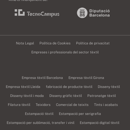
Nota Legal
Política de Cookies
Política de privacitat
Empreses i professionals del sector tèxtil
Empresa tèxtil Barcelona
Empresa tèxtil Girona
Empresa tèxtil Lleida
fabricació de producte tèxtil
Disseny tèxtil
Disseny tèxtil i moda
Disseny gràfic tèxtil
Patronatge tèxtil
Filatura tèxtil
Teixidors
Comercial de teixits
Tints i acabats
Estampació tèxtil
Estampació per serigrafia
Estampació per sublimació, transfer i vinil
Estampació digital tèxtil