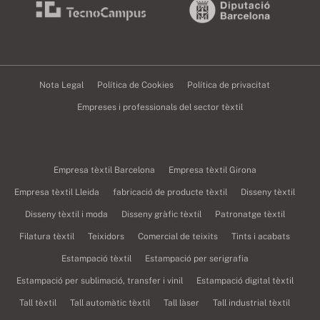
Nota Legal
Política de Cookies
Política de privacitat
Empreses i professionals del sector tèxtil
Empresa tèxtil Barcelona
Empresa tèxtil Girona
Empresa tèxtil Lleida
fabricació de producte tèxtil
Disseny tèxtil
Disseny tèxtil i moda
Disseny gràfic tèxtil
Patronatge tèxtil
Filatura tèxtil
Teixidors
Comercial de teixits
Tints i acabats
Estampació tèxtil
Estampació per serigrafia
Estampació per sublimació, transfer i vinil
Estampació digital tèxtil
Tall tèxtil
Tall automàtic tèxtil
Tall làser
Tall industrial tèxtil