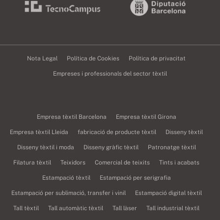
Nota Legal
Política de Cookies
Política de privacitat
Empreses i professionals del sector tèxtil
Empresa tèxtil Barcelona
Empresa tèxtil Girona
Empresa tèxtil Lleida
fabricació de producte tèxtil
Disseny tèxtil
Disseny tèxtil i moda
Disseny gràfic tèxtil
Patronatge tèxtil
Filatura tèxtil
Teixidors
Comercial de teixits
Tints i acabats
Estampació tèxtil
Estampació per serigrafia
Estampació per sublimació, transfer i vinil
Estampació digital tèxtil
Tall tèxtil
Tall automàtic tèxtil
Tall làser
Tall industrial tèxtil