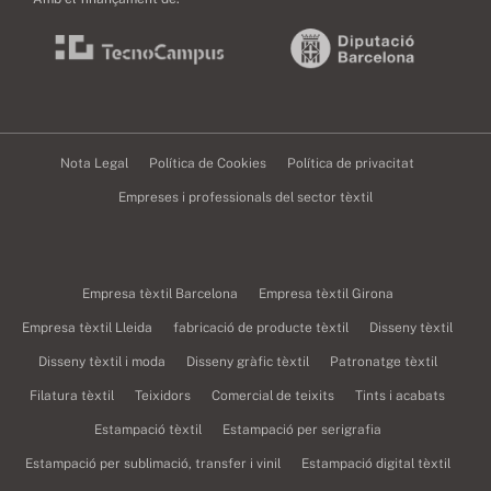
Nota Legal
Política de Cookies
Política de privacitat
Empreses i professionals del sector tèxtil
Empresa tèxtil Barcelona
Empresa tèxtil Girona
Empresa tèxtil Lleida
fabricació de producte tèxtil
Disseny tèxtil
Disseny tèxtil i moda
Disseny gràfic tèxtil
Patronatge tèxtil
Filatura tèxtil
Teixidors
Comercial de teixits
Tints i acabats
Estampació tèxtil
Estampació per serigrafia
Estampació per sublimació, transfer i vinil
Estampació digital tèxtil