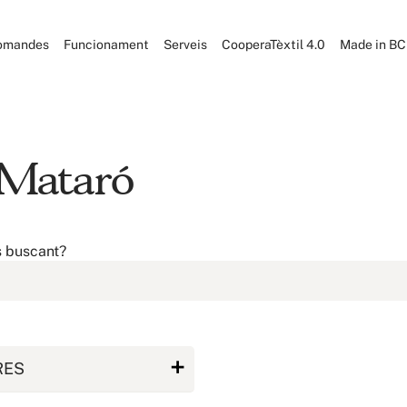
omandes
Funcionament
Serveis
CooperaTèxtil 4.0
Made in B
 Mataró
s buscant?
RES