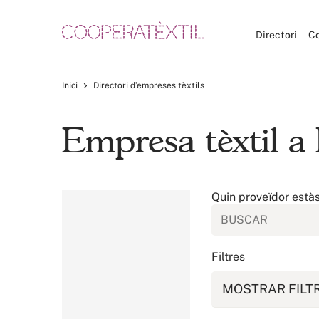
Directori
C
Inici
Directori d’empreses tèxtils
Empresa tèxtil a
Quin proveïdor està
Filtres
MOSTRAR FILT