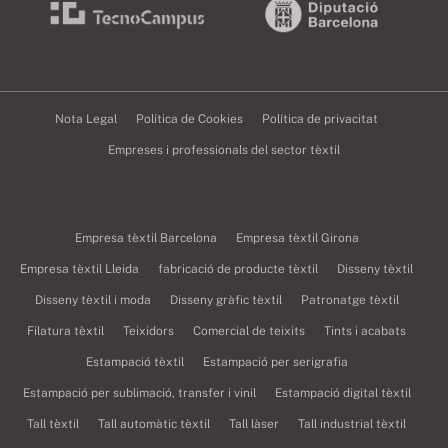
Nota Legal
Política de Cookies
Política de privacitat
Empreses i professionals del sector tèxtil
Empresa tèxtil Barcelona
Empresa tèxtil Girona
Empresa tèxtil Lleida
fabricació de producte tèxtil
Disseny tèxtil
Disseny tèxtil i moda
Disseny gràfic tèxtil
Patronatge tèxtil
Filatura tèxtil
Teixidors
Comercial de teixits
Tints i acabats
Estampació tèxtil
Estampació per serigrafia
Estampació per sublimació, transfer i vinil
Estampació digital tèxtil
Tall tèxtil
Tall automàtic tèxtil
Tall làser
Tall industrial tèxtil