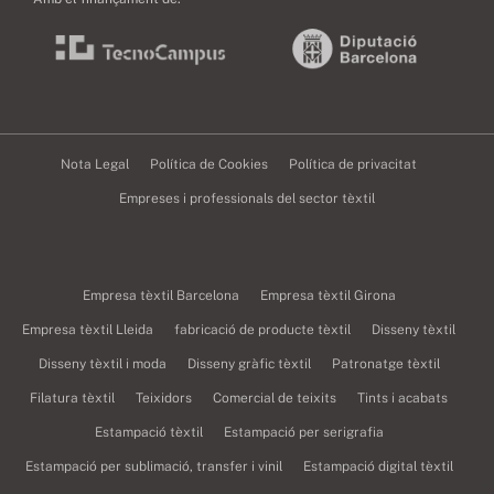
Nota Legal
Política de Cookies
Política de privacitat
Empreses i professionals del sector tèxtil
Empresa tèxtil Barcelona
Empresa tèxtil Girona
Empresa tèxtil Lleida
fabricació de producte tèxtil
Disseny tèxtil
Disseny tèxtil i moda
Disseny gràfic tèxtil
Patronatge tèxtil
Filatura tèxtil
Teixidors
Comercial de teixits
Tints i acabats
Estampació tèxtil
Estampació per serigrafia
Estampació per sublimació, transfer i vinil
Estampació digital tèxtil