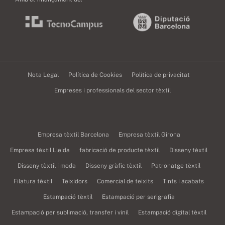
Nota Legal
Política de Cookies
Política de privacitat
Empreses i professionals del sector tèxtil
Empresa tèxtil Barcelona
Empresa tèxtil Girona
Empresa tèxtil Lleida
fabricació de producte tèxtil
Disseny tèxtil
Disseny tèxtil i moda
Disseny gràfic tèxtil
Patronatge tèxtil
Filatura tèxtil
Teixidors
Comercial de teixits
Tints i acabats
Estampació tèxtil
Estampació per serigrafia
Estampació per sublimació, transfer i vinil
Estampació digital tèxtil