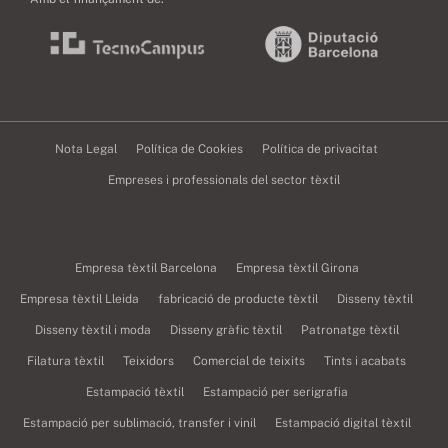
Nota Legal
Política de Cookies
Política de privacitat
Empreses i professionals del sector tèxtil
Empresa tèxtil Barcelona
Empresa tèxtil Girona
Empresa tèxtil Lleida
fabricació de producte tèxtil
Disseny tèxtil
Disseny tèxtil i moda
Disseny gràfic tèxtil
Patronatge tèxtil
Filatura tèxtil
Teixidors
Comercial de teixits
Tints i acabats
Estampació tèxtil
Estampació per serigrafia
Estampació per sublimació, transfer i vinil
Estampació digital tèxtil