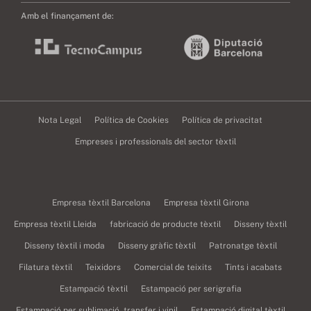
Amb el finançament de:
Nota Legal
Política de Cookies
Política de privacitat
Empreses i professionals del sector tèxtil
Empresa tèxtil Barcelona
Empresa tèxtil Girona
Empresa tèxtil Lleida
fabricació de producte tèxtil
Disseny tèxtil
Disseny tèxtil i moda
Disseny gràfic tèxtil
Patronatge tèxtil
Filatura tèxtil
Teixidors
Comercial de teixits
Tints i acabats
Estampació tèxtil
Estampació per serigrafia
Estampació per sublimació, transfer i vinil
Estampació digital tèxtil