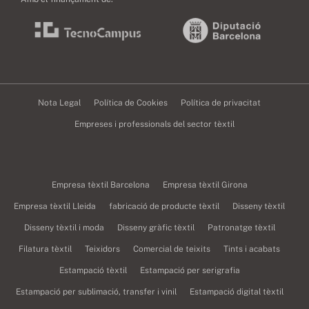
Nota Legal
Política de Cookies
Política de privacitat
Empreses i professionals del sector tèxtil
Empresa tèxtil Barcelona
Empresa tèxtil Girona
Empresa tèxtil Lleida
fabricació de producte tèxtil
Disseny tèxtil
Disseny tèxtil i moda
Disseny gràfic tèxtil
Patronatge tèxtil
Filatura tèxtil
Teixidors
Comercial de teixits
Tints i acabats
Estampació tèxtil
Estampació per serigrafia
Estampació per sublimació, transfer i vinil
Estampació digital tèxtil