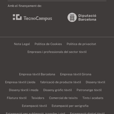
Amb el finançament de:
Nota Legal
Política de Cookies
Política de privacitat
Empreses i professionals del sector tèxtil
Empresa tèxtil Barcelona
Empresa tèxtil Girona
Empresa tèxtil Lleida
fabricació de producte tèxtil
Disseny tèxtil
Disseny tèxtil i moda
Disseny gràfic tèxtil
Patronatge tèxtil
Filatura tèxtil
Teixidors
Comercial de teixits
Tints i acabats
Estampació tèxtil
Estampació per serigrafia
Estampació per sublimació, transfer i vinil
Estampació digital tèxtil