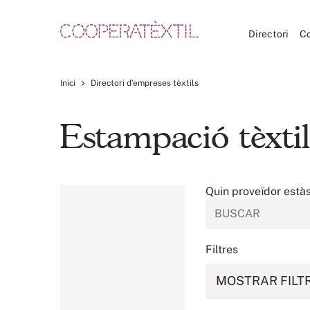
Directori
C
Inici
Directori d’empreses tèxtils
Estampació tèxtil
Quin proveïdor està
Filtres
MOSTRAR FILT