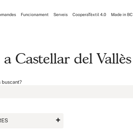
omandes
Funcionament
Serveis
CooperaTèxtil 4.0
Made in B
 a Castellar del Vallès
s buscant?
RES