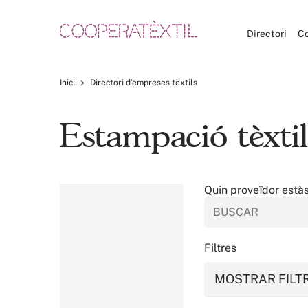
Directori
C
Inici
Directori d’empreses tèxtils
Estampació tèxti
Quin proveïdor està
Filtres
MOSTRAR FILT