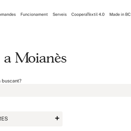
omandes
Funcionament
Serveis
CooperaTèxtil 4.0
Made in B
l a Moianès
s buscant?
RES