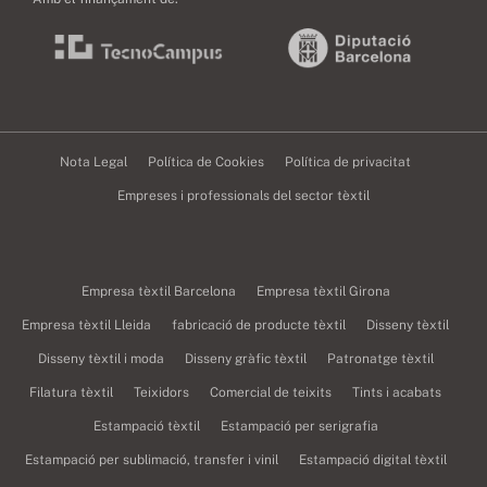
Nota Legal
Política de Cookies
Política de privacitat
Empreses i professionals del sector tèxtil
Empresa tèxtil Barcelona
Empresa tèxtil Girona
Empresa tèxtil Lleida
fabricació de producte tèxtil
Disseny tèxtil
Disseny tèxtil i moda
Disseny gràfic tèxtil
Patronatge tèxtil
Filatura tèxtil
Teixidors
Comercial de teixits
Tints i acabats
Estampació tèxtil
Estampació per serigrafia
Estampació per sublimació, transfer i vinil
Estampació digital tèxtil