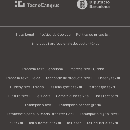
Nota Legal
Política de Cookies
Política de privacitat
Empreses i professionals del sector tèxtil
Empresa tèxtil Barcelona
Empresa tèxtil Girona
Empresa tèxtil Lleida
fabricació de producte tèxtil
Disseny tèxtil
Disseny tèxtil i moda
Disseny gràfic tèxtil
Patronatge tèxtil
Filatura tèxtil
Teixidors
Comercial de teixits
Tints i acabats
Estampació tèxtil
Estampació per serigrafia
Estampació per sublimació, transfer i vinil
Estampació digital tèxtil
Tall tèxtil
Tall automàtic tèxtil
Tall làser
Tall industrial tèxtil