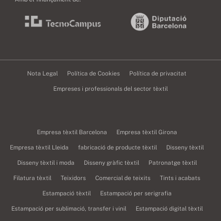
Nota Legal
Política de Cookies
Política de privacitat
Empreses i professionals del sector tèxtil
Empresa tèxtil Barcelona
Empresa tèxtil Girona
Empresa tèxtil Lleida
fabricació de producte tèxtil
Disseny tèxtil
Disseny tèxtil i moda
Disseny gràfic tèxtil
Patronatge tèxtil
Filatura tèxtil
Teixidors
Comercial de teixits
Tints i acabats
Estampació tèxtil
Estampació per serigrafia
Estampació per sublimació, transfer i vinil
Estampació digital tèxtil