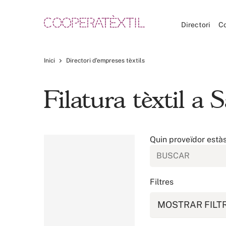
Directori
C
Inici
Directori d’empreses tèxtils
Filatura tèxtil a
Quin proveïdor està
Filtres
MOSTRAR FILT