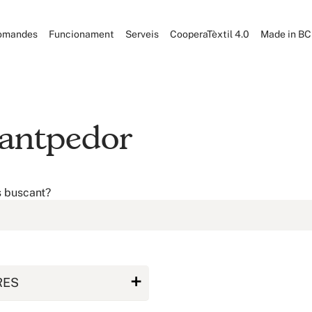
omandes
Funcionament
Serveis
CooperaTèxtil 4.0
Made in B
 Santpedor
s buscant?
RES