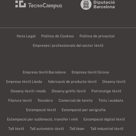
Nota Legal
Política de Cookies
Política de privacitat
Empreses i professionals del sector tèxtil
Empresa tèxtil Barcelona
Empresa tèxtil Girona
Empresa tèxtil Lleida
fabricació de producte tèxtil
Disseny tèxtil
Disseny tèxtil i moda
Disseny gràfic tèxtil
Patronatge tèxtil
Filatura tèxtil
Teixidors
Comercial de teixits
Tints i acabats
Estampació tèxtil
Estampació per serigrafia
Estampació per sublimació, transfer i vinil
Estampació digital tèxtil
Tall tèxtil
Tall automàtic tèxtil
Tall làser
Tall industrial tèxtil