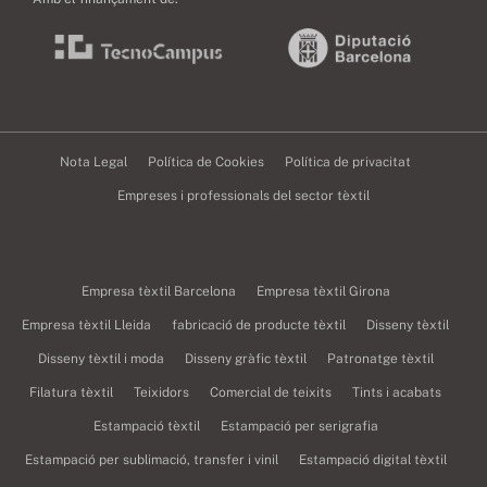
Nota Legal
Política de Cookies
Política de privacitat
Empreses i professionals del sector tèxtil
Empresa tèxtil Barcelona
Empresa tèxtil Girona
Empresa tèxtil Lleida
fabricació de producte tèxtil
Disseny tèxtil
Disseny tèxtil i moda
Disseny gràfic tèxtil
Patronatge tèxtil
Filatura tèxtil
Teixidors
Comercial de teixits
Tints i acabats
Estampació tèxtil
Estampació per serigrafia
Estampació per sublimació, transfer i vinil
Estampació digital tèxtil