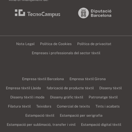
Nota Legal
Política de Cookies
Política de privacitat
Empreses i professionals del sector tèxtil
Empresa tèxtil Barcelona
Empresa tèxtil Girona
Empresa tèxtil Lleida
fabricació de producte tèxtil
Disseny tèxtil
Disseny tèxtil i moda
Disseny gràfic tèxtil
Patronatge tèxtil
Filatura tèxtil
Teixidors
Comercial de teixits
Tints i acabats
Estampació tèxtil
Estampació per serigrafia
Estampació per sublimació, transfer i vinil
Estampació digital tèxtil