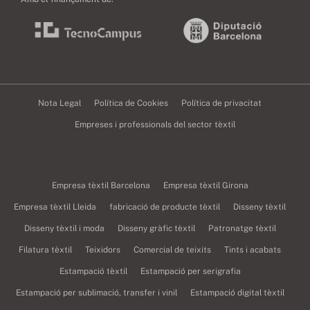
Nota Legal
Política de Cookies
Política de privacitat
Empreses i professionals del sector tèxtil
Empresa tèxtil Barcelona
Empresa tèxtil Girona
Empresa tèxtil Lleida
fabricació de producte tèxtil
Disseny tèxtil
Disseny tèxtil i moda
Disseny gràfic tèxtil
Patronatge tèxtil
Filatura tèxtil
Teixidors
Comercial de teixits
Tints i acabats
Estampació tèxtil
Estampació per serigrafia
Estampació per sublimació, transfer i vinil
Estampació digital tèxtil