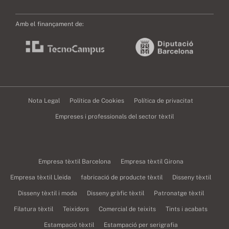
Amb el finançament de:
Nota Legal
Política de Cookies
Política de privacitat
Empreses i professionals del sector tèxtil
Empresa tèxtil Barcelona
Empresa tèxtil Girona
Empresa tèxtil Lleida
fabricació de producte tèxtil
Disseny tèxtil
Disseny tèxtil i moda
Disseny gràfic tèxtil
Patronatge tèxtil
Filatura tèxtil
Teixidors
Comercial de teixits
Tints i acabats
Estampació tèxtil
Estampació per serigrafia