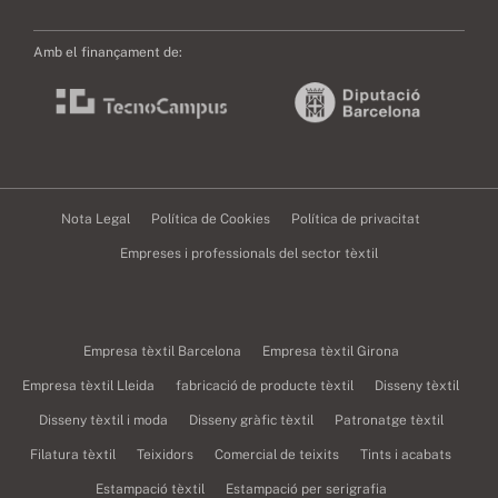
Amb el finançament de:
Nota Legal
Política de Cookies
Política de privacitat
Empreses i professionals del sector tèxtil
Empresa tèxtil Barcelona
Empresa tèxtil Girona
Empresa tèxtil Lleida
fabricació de producte tèxtil
Disseny tèxtil
Disseny tèxtil i moda
Disseny gràfic tèxtil
Patronatge tèxtil
Filatura tèxtil
Teixidors
Comercial de teixits
Tints i acabats
Estampació tèxtil
Estampació per serigrafia