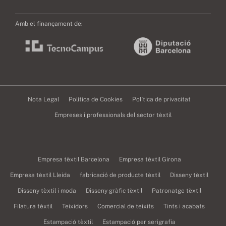
Amb el finançament de:
Nota Legal
Política de Cookies
Política de privacitat
Empreses i professionals del sector tèxtil
Empresa tèxtil Barcelona
Empresa tèxtil Girona
Empresa tèxtil Lleida
fabricació de producte tèxtil
Disseny tèxtil
Disseny tèxtil i moda
Disseny gràfic tèxtil
Patronatge tèxtil
Filatura tèxtil
Teixidors
Comercial de teixits
Tints i acabats
Estampació tèxtil
Estampació per serigrafia