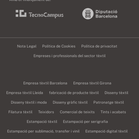
Nota Legal
Política de Cookies
Política de privacitat
Empreses i professionals del sector tèxtil
Empresa tèxtil Barcelona
Empresa tèxtil Girona
Empresa tèxtil Lleida
fabricació de producte tèxtil
Disseny tèxtil
Disseny tèxtil i moda
Disseny gràfic tèxtil
Patronatge tèxtil
Filatura tèxtil
Teixidors
Comercial de teixits
Tints i acabats
Estampació tèxtil
Estampació per serigrafia
Estampació per sublimació, transfer i vinil
Estampació digital tèxtil