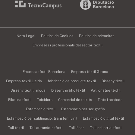
Nota Legal
Política de Cookies
Política de privacitat
Empreses i professionals del sector tèxtil
Empresa tèxtil Barcelona
Empresa tèxtil Girona
Empresa tèxtil Lleida
fabricació de producte tèxtil
Disseny tèxtil
Disseny tèxtil i moda
Disseny gràfic tèxtil
Patronatge tèxtil
Filatura tèxtil
Teixidors
Comercial de teixits
Tints i acabats
Estampació tèxtil
Estampació per serigrafia
Estampació per sublimació, transfer i vinil
Estampació digital tèxtil
Tall tèxtil
Tall automàtic tèxtil
Tall làser
Tall industrial tèxtil