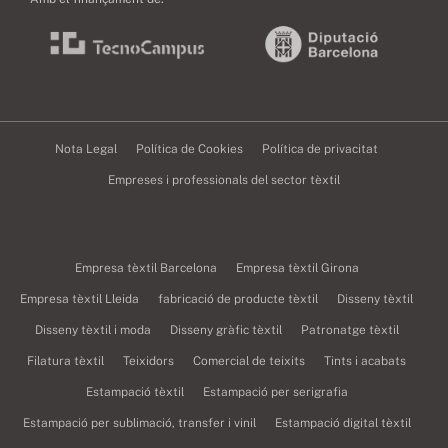
Nota Legal
Política de Cookies
Política de privacitat
Empreses i professionals del sector tèxtil
Empresa tèxtil Barcelona
Empresa tèxtil Girona
Empresa tèxtil Lleida
fabricació de producte tèxtil
Disseny tèxtil
Disseny tèxtil i moda
Disseny gràfic tèxtil
Patronatge tèxtil
Filatura tèxtil
Teixidors
Comercial de teixits
Tints i acabats
Estampació tèxtil
Estampació per serigrafia
Estampació per sublimació, transfer i vinil
Estampació digital tèxtil