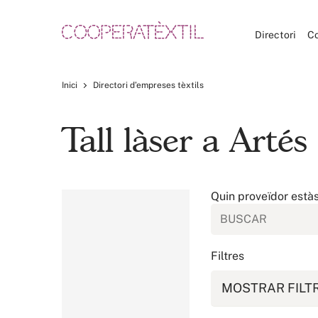
Directori
C
Inici
Directori d’empreses tèxtils
Tall làser a Artés
Quin proveïdor està
Filtres
MOSTRAR FILT