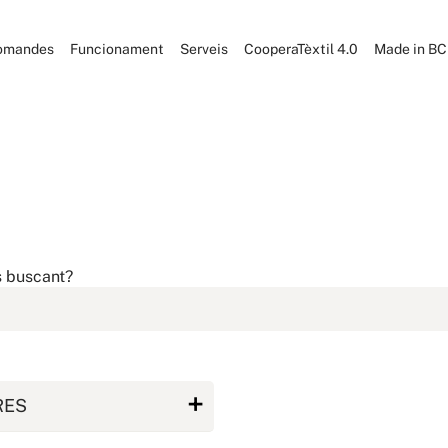
omandes
Funcionament
Serveis
CooperaTèxtil 4.0
Made in B
s buscant?
RES