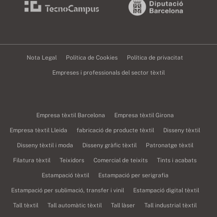
Nota Legal
Política de Cookies
Política de privacitat
Empreses i professionals del sector tèxtil
Empresa tèxtil Barcelona
Empresa tèxtil Girona
Empresa tèxtil Lleida
fabricació de producte tèxtil
Disseny tèxtil
Disseny tèxtil i moda
Disseny gràfic tèxtil
Patronatge tèxtil
Filatura tèxtil
Teixidors
Comercial de teixits
Tints i acabats
Estampació tèxtil
Estampació per serigrafia
Estampació per sublimació, transfer i vinil
Estampació digital tèxtil
Tall tèxtil
Tall automàtic tèxtil
Tall làser
Tall industrial tèxtil