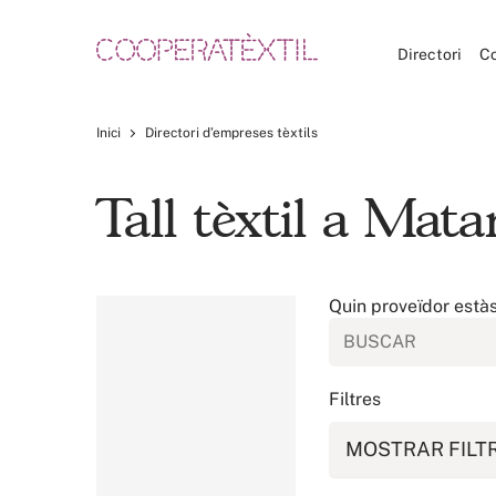
Directori
C
Inici
Directori d’empreses tèxtils
Tall tèxtil a Mata
Quin proveïdor està
Filtres
MOSTRAR FILT