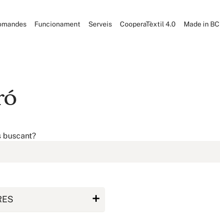
omandes
Funcionament
Serveis
CooperaTèxtil 4.0
Made in B
ró
s buscant?
RES