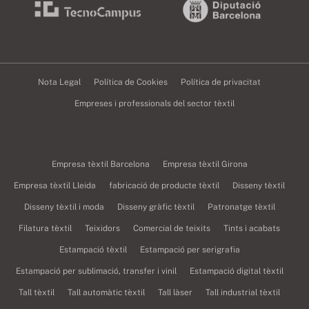
Nota Legal
Política de Cookies
Política de privacitat
Empreses i professionals del sector tèxtil
Empresa tèxtil Barcelona
Empresa tèxtil Girona
Empresa tèxtil Lleida
fabricació de producte tèxtil
Disseny tèxtil
Disseny tèxtil i moda
Disseny gràfic tèxtil
Patronatge tèxtil
Filatura tèxtil
Teixidors
Comercial de teixits
Tints i acabats
Estampació tèxtil
Estampació per serigrafia
Estampació per sublimació, transfer i vinil
Estampació digital tèxtil
Tall tèxtil
Tall automàtic tèxtil
Tall làser
Tall industrial tèxtil