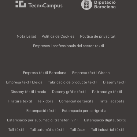
Nota Legal
Política de Cookies
Política de privacitat
Empreses i professionals del sector tèxtil
Empresa tèxtil Barcelona
Empresa tèxtil Girona
Empresa tèxtil Lleida
fabricació de producte tèxtil
Disseny tèxtil
Disseny tèxtil i moda
Disseny gràfic tèxtil
Patronatge tèxtil
Filatura tèxtil
Teixidors
Comercial de teixits
Tints i acabats
Estampació tèxtil
Estampació per serigrafia
Estampació per sublimació, transfer i vinil
Estampació digital tèxtil
Tall tèxtil
Tall automàtic tèxtil
Tall làser
Tall industrial tèxtil