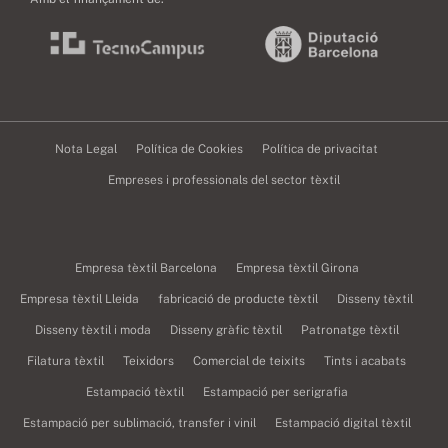
Nota Legal
Política de Cookies
Política de privacitat
Empreses i professionals del sector tèxtil
Empresa tèxtil Barcelona
Empresa tèxtil Girona
Empresa tèxtil Lleida
fabricació de producte tèxtil
Disseny tèxtil
Disseny tèxtil i moda
Disseny gràfic tèxtil
Patronatge tèxtil
Filatura tèxtil
Teixidors
Comercial de teixits
Tints i acabats
Estampació tèxtil
Estampació per serigrafia
Estampació per sublimació, transfer i vinil
Estampació digital tèxtil