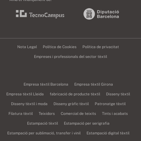
Nota Legal
Política de Cookies
Política de privacitat
Empreses i professionals del sector tèxtil
Empresa tèxtil Barcelona
Empresa tèxtil Girona
Empresa tèxtil Lleida
fabricació de producte tèxtil
Disseny tèxtil
Disseny tèxtil i moda
Disseny gràfic tèxtil
Patronatge tèxtil
Filatura tèxtil
Teixidors
Comercial de teixits
Tints i acabats
Estampació tèxtil
Estampació per serigrafia
Estampació per sublimació, transfer i vinil
Estampació digital tèxtil