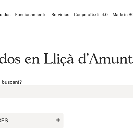
didos
Funcionamiento
Servicios
CooperaTèxtil 4.0
Made in B
idos en Lliçà d'Amunt
s buscant?
RES