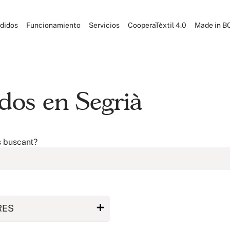
didos
Funcionamiento
Servicios
CooperaTèxtil 4.0
Made in B
idos en Segrià
s buscant?
RES